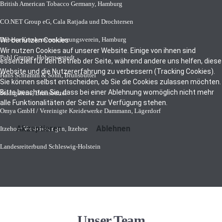
British American Tobacco Germany, Hamburg
CO.NET Group eG, Cala Ratjada und Drochtersen
Debeka Krankenversicherungsverein, Hamburg
Wir benutzen Cookies
Wir nutzen Cookies auf unserer Website. Einige von ihnen sind
Pohl Gruppe, Hohenwestedt
essenziell für den Betrieb der Seite, während andere uns helfen, diese
Website und die Nutzererfahrung zu verbessern (Tracking Cookies).
Hans Schramm & Sohn, Brunsbüttel
Sie können selbst entscheiden, ob Sie die Cookies zulassen möchten.
Bitte beachten Sie, dass bei einer Ablehnung womöglich nicht mehr
Stadtgalerie, Brunsbüttel
alle Funktionalitäten der Seite zur Verfügung stehen.
Omya GmbH / Vereinigte Kreidewerke Dammann, Lägerdorf
Akzeptieren
Ablehnen
Itzehoer Versicherungen, Itzehoe
Landesreiterbund Schleswig-Holstein
Unser Team