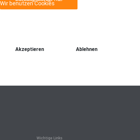
Wir benutzen Cookies
Wir nutzen Cookies auf unserer Website. Einige von ihne
zu verbessern (Tracking Cookies). Sie können selbst en
mehr alle Funktionalitäten der Seite zur Verfügung steh
Akzeptieren
Ablehnen
Wichtige Links