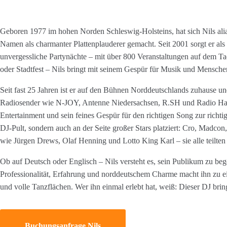
Geboren 1977 im hohen Norden Schleswig-Holsteins, hat sich Nils ali
Namen als charmanter Plattenplauderer gemacht. Seit 2001 sorgt er al
unvergessliche Partynächte – mit über 800 Veranstaltungen auf dem Ta
oder Stadtfest – Nils bringt mit seinem Gespür für Musik und Mensch
Seit fast 25 Jahren ist er auf den Bühnen Norddeutschlands zuhause un
Radiosender wie N-JOY, Antenne Niedersachsen, R.SH und Radio Hamb
Entertainment und sein feines Gespür für den richtigen Song zur richti
DJ-Pult, sondern auch an der Seite großer Stars platziert: Cro, Madco
wie Jürgen Drews, Olaf Henning und Lotto King Karl – sie alle teilten
Ob auf Deutsch oder Englisch – Nils versteht es, sein Publikum zu beg
Professionalität, Erfahrung und norddeutschem Charme macht ihn zu 
und volle Tanzflächen. Wer ihn einmal erlebt hat, weiß: Dieser DJ bring
Buchungsanfrage Nils