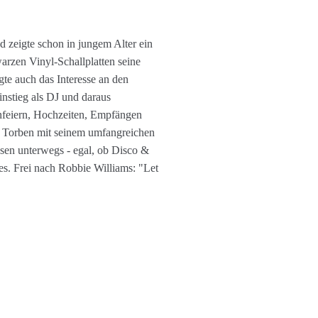
nd zeigte schon in jungem Alter ein
arzen Vinyl-Schallplatten seine
te auch das Interesse an den
instieg als DJ und daraus
enfeiern, Hochzeiten, Empfängen
st Torben mit seinem umfangreichen
sen unterwegs - egal, ob Disco &
s. Frei nach Robbie Williams: "Let
n sind essenziell für den Betrieb der Seite, während an