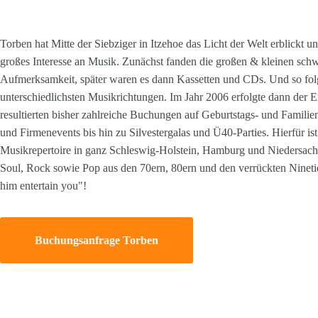
Torben hat Mitte der Siebziger in Itzehoe das Licht der Welt erblickt u
großes Interesse an Musik. Zunächst fanden die großen & kleinen schw
Aufmerksamkeit, später waren es dann Kassetten und CDs. Und so folg
unterschiedlichsten Musikrichtungen. Im Jahr 2006 erfolgte dann der E
resultierten bisher zahlreiche Buchungen auf Geburtstags- und Famili
und Firmenevents bis hin zu Silvestergalas und Ü40-Parties. Hierfür i
Musikrepertoire in ganz Schleswig-Holstein, Hamburg und Niedersach
Soul, Rock sowie Pop aus den 70ern, 80ern und den verrückten Ninetie
him entertain you"!
Buchungsanfrage Torben
Wir benutzen Cookies
Wir nutzen Cookies auf unserer Website. Einige von ihne