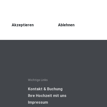
zu verbessern (Tracking Cookies). Sie können selbst en
mehr alle Funktionalitäten der Seite zur Verfügung steh
Akzeptieren
Ablehnen
Wichtige Links
Kontakt & Buchung
Ihre Hochzeit mit uns
Impressum